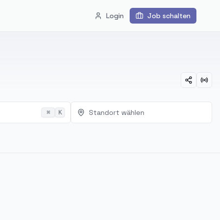
Login
Job schalten
Standort wählen
⌘
K