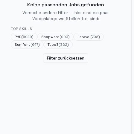
Keine passenden Jobs gefunden
Versuche andere Filter — hier sind ein paar
Vorschlaege wo Stellen frei sind:
TOP SKILLS
PHP
(
6049
)
Shopware
(
993
)
Laravel
(
708
)
Symfony
(
647
)
Typo3
(
322
)
Filter zurücksetzen