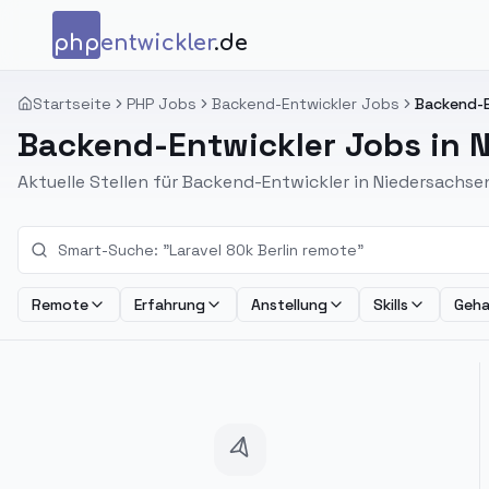
Zum Inhalt springen
php
entwickler
.de
Startseite
PHP Jobs
Backend-Entwickler Jobs
Backend-E
Backend-Entwickler Jobs in 
Aktuelle Stellen für Backend-Entwickler in Niedersach
Remote
Erfahrung
Anstellung
Skills
Geha