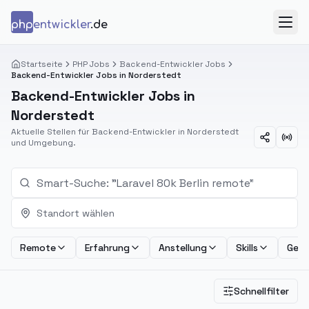
Zum Inhalt springen
php
entwickler
.de
Menü
Startseite
PHP Jobs
Backend-Entwickler Jobs
Backend-Entwickler Jobs in Norderstedt
Backend-Entwickler Jobs in
Norderstedt
Aktuelle Stellen für Backend-Entwickler in Norderstedt
und Umgebung.
Standort wählen
Remote
Erfahrung
Anstellung
Skills
Geha
Schnellfilter