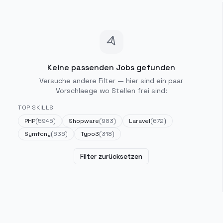
Keine passenden Jobs gefunden
Versuche andere Filter — hier sind ein paar
Vorschlaege wo Stellen frei sind:
TOP SKILLS
PHP
(
5945
)
Shopware
(
983
)
Laravel
(
672
)
Symfony
(
636
)
Typo3
(
318
)
Filter zurücksetzen