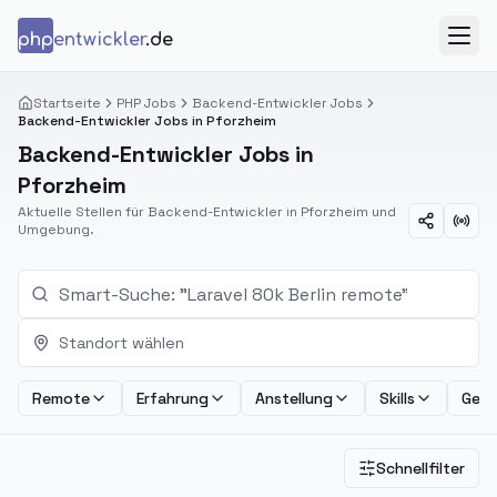
Zum Inhalt springen
php
entwickler
.de
Menü
Startseite
PHP Jobs
Backend-Entwickler Jobs
Backend-Entwickler Jobs in Pforzheim
Backend-Entwickler Jobs in
Pforzheim
Aktuelle Stellen für Backend-Entwickler in Pforzheim und
Umgebung.
Standort wählen
Remote
Erfahrung
Anstellung
Skills
Geha
Schnellfilter