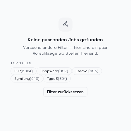
Keine passenden Jobs gefunden
Versuche andere Filter — hier sind ein paar
Vorschlaege wo Stellen frei sind:
TOP SKILLS
PHP
(
6004
)
Shopware
(
992
)
Laravel
(
695
)
Symfony
(
643
)
Typo3
(
321
)
Filter zurücksetzen