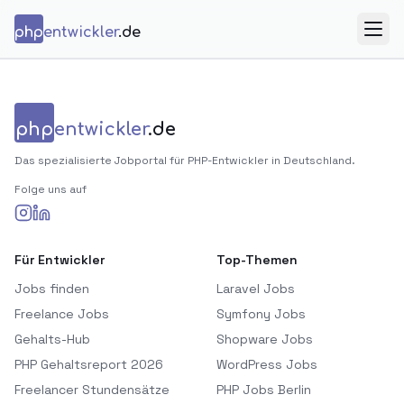
Zum Inhalt springen
php
entwickler
.de
Menü
php
entwickler
.de
Das spezialisierte Jobportal für PHP-Entwickler in Deutschland.
Folge uns auf
Für Entwickler
Top-Themen
Jobs finden
Laravel Jobs
Freelance Jobs
Symfony Jobs
Gehalts-Hub
Shopware Jobs
PHP Gehaltsreport 2026
WordPress Jobs
Freelancer Stundensätze
PHP Jobs Berlin