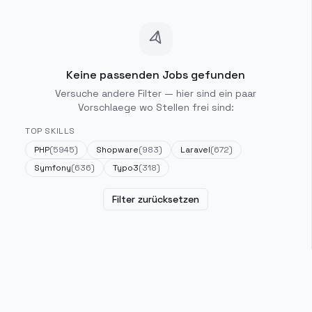
Keine passenden Jobs gefunden
Versuche andere Filter — hier sind ein paar
Vorschlaege wo Stellen frei sind:
TOP SKILLS
PHP
(
5945
)
Shopware
(
983
)
Laravel
(
672
)
Symfony
(
636
)
Typo3
(
318
)
Filter zurücksetzen