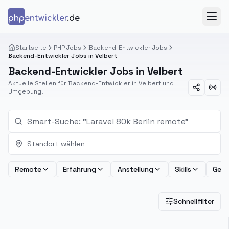
Zum Inhalt springen
php
entwickler
.de
Menü
Startseite
PHP Jobs
Backend-Entwickler Jobs
Backend-Entwickler Jobs in Velbert
Backend-Entwickler Jobs in Velbert
Aktuelle Stellen für Backend-Entwickler in Velbert und
Umgebung.
Standort wählen
Remote
Erfahrung
Anstellung
Skills
Geha
Schnellfilter