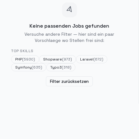
Keine passenden Jobs gefunden
Versuche andere Filter — hier sind ein paar
Vorschlaege wo Stellen frei sind:
TOP SKILLS
PHP
(
5930
)
Shopware
(
973
)
Laravel
(
672
)
Symfony
(
635
)
Typo3
(
318
)
Filter zurücksetzen