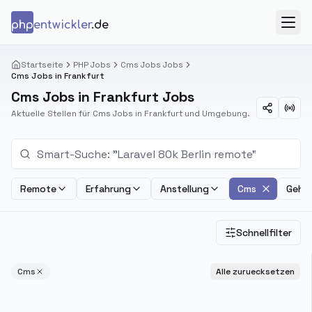
Zum Inhalt springen
php
entwickler
.de
Menü
Startseite
PHP Jobs
Cms Jobs Jobs
Cms Jobs in Frankfurt
Cms Jobs in Frankfurt Jobs
Aktuelle Stellen für Cms Jobs in Frankfurt und Umgebung.
Remote
Erfahrung
Anstellung
Cms
Gehal
Schnellfilter
Cms
Alle zuruecksetzen