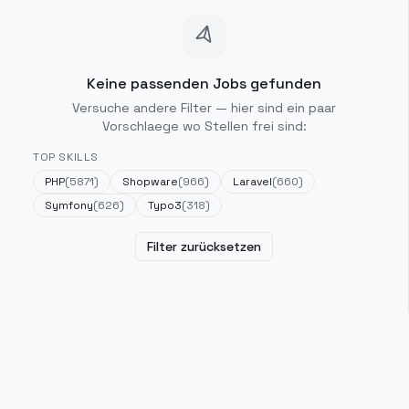
Keine passenden Jobs gefunden
Versuche andere Filter — hier sind ein paar
Vorschlaege wo Stellen frei sind:
TOP SKILLS
PHP
(
5871
)
Shopware
(
966
)
Laravel
(
660
)
Symfony
(
626
)
Typo3
(
318
)
Filter zurücksetzen