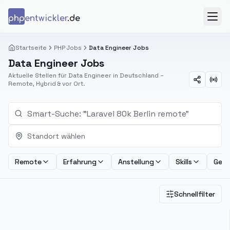
Zum Inhalt springen
php
entwickler
.de
Menü
Startseite
PHP Jobs
Data Engineer Jobs
Data Engineer Jobs
Aktuelle Stellen für Data Engineer in Deutschland –
Remote, Hybrid & vor Ort.
Standort wählen
Remote
Erfahrung
Anstellung
Skills
Geha
Schnellfilter