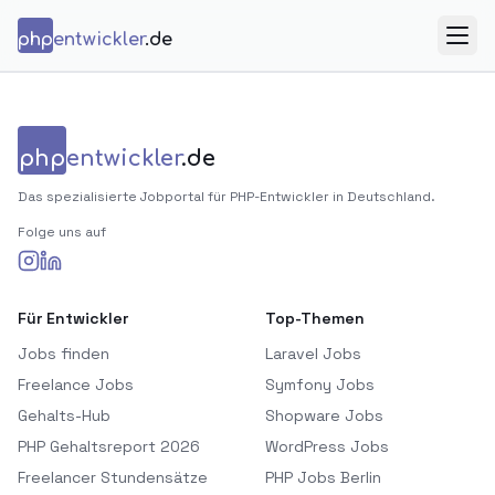
Zum Inhalt springen
php
entwickler
.de
Menü
php
entwickler
.de
Das spezialisierte Jobportal für PHP-Entwickler in Deutschland.
Folge uns auf
Für Entwickler
Top-Themen
Jobs finden
Laravel Jobs
Freelance Jobs
Symfony Jobs
Gehalts-Hub
Shopware Jobs
PHP Gehaltsreport 2026
WordPress Jobs
Freelancer Stundensätze
PHP Jobs Berlin