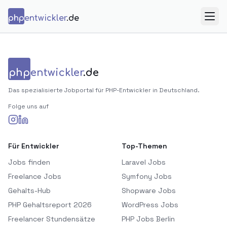
Zum Inhalt springen
php
entwickler
.de
Menü
php
entwickler
.de
Das spezialisierte Jobportal für PHP-Entwickler in Deutschland.
Folge uns auf
Für Entwickler
Top-Themen
Jobs finden
Laravel Jobs
Freelance Jobs
Symfony Jobs
Gehalts-Hub
Shopware Jobs
PHP Gehaltsreport 2026
WordPress Jobs
Freelancer Stundensätze
PHP Jobs Berlin