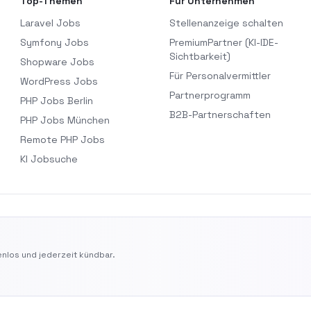
Top-Themen
Für Unternehmen
Laravel Jobs
Stellenanzeige schalten
Symfony Jobs
PremiumPartner (KI-IDE-
Sichtbarkeit)
Shopware Jobs
Für Personalvermittler
WordPress Jobs
Partnerprogramm
PHP Jobs Berlin
B2B-Partnerschaften
PHP Jobs München
Remote PHP Jobs
KI Jobsuche
nlos und jederzeit kündbar.