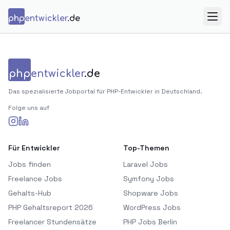
Zum Inhalt springen
php
entwickler
.de
Menü
php
entwickler
.de
Das spezialisierte Jobportal für PHP-Entwickler in Deutschland.
Folge uns auf
Für Entwickler
Top-Themen
Jobs finden
Laravel Jobs
Freelance Jobs
Symfony Jobs
Gehalts-Hub
Shopware Jobs
PHP Gehaltsreport 2026
WordPress Jobs
Freelancer Stundensätze
PHP Jobs Berlin