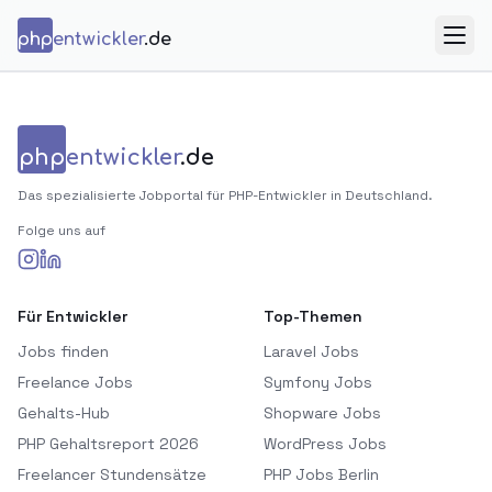
Zum Inhalt springen
php
entwickler
.de
Menü
php
entwickler
.de
Das spezialisierte Jobportal für PHP-Entwickler in Deutschland.
Folge uns auf
Für Entwickler
Top-Themen
Jobs finden
Laravel Jobs
Freelance Jobs
Symfony Jobs
Gehalts-Hub
Shopware Jobs
PHP Gehaltsreport 2026
WordPress Jobs
Freelancer Stundensätze
PHP Jobs Berlin