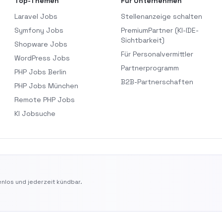
Top-Themen
Für Unternehmen
Laravel Jobs
Stellenanzeige schalten
Symfony Jobs
PremiumPartner (KI-IDE-
Sichtbarkeit)
Shopware Jobs
Für Personalvermittler
WordPress Jobs
Partnerprogramm
PHP Jobs Berlin
B2B-Partnerschaften
PHP Jobs München
Remote PHP Jobs
KI Jobsuche
nlos und jederzeit kündbar.