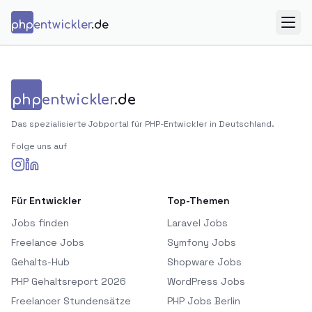
Zum Inhalt springen
php
entwickler
.de
Menü
php
entwickler
.de
Das spezialisierte Jobportal für PHP-Entwickler in Deutschland.
Folge uns auf
Für Entwickler
Top-Themen
Jobs finden
Laravel Jobs
Freelance Jobs
Symfony Jobs
Gehalts-Hub
Shopware Jobs
PHP Gehaltsreport 2026
WordPress Jobs
Freelancer Stundensätze
PHP Jobs Berlin