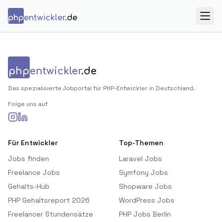
Zum Inhalt springen
php
entwickler
.de
Menü
php
entwickler
.de
Das spezialisierte Jobportal für PHP-Entwickler in Deutschland.
Folge uns auf
Für Entwickler
Top-Themen
Jobs finden
Laravel Jobs
Freelance Jobs
Symfony Jobs
Gehalts-Hub
Shopware Jobs
PHP Gehaltsreport 2026
WordPress Jobs
Freelancer Stundensätze
PHP Jobs Berlin