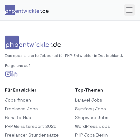
Zum Inhalt springen
php
entwickler
.de
Menü
php
entwickler
.de
Das spezialisierte Jobportal für PHP-Entwickler in Deutschland.
Folge uns auf
Für Entwickler
Top-Themen
Jobs finden
Laravel Jobs
Freelance Jobs
Symfony Jobs
Gehalts-Hub
Shopware Jobs
PHP Gehaltsreport 2026
WordPress Jobs
Freelancer Stundensätze
PHP Jobs Berlin