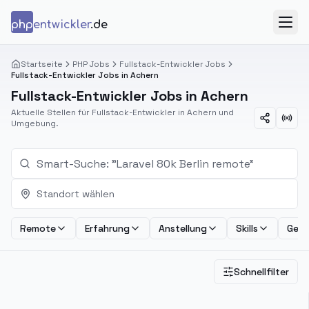
Zum Inhalt springen
php
entwickler
.de
Menü
Startseite
PHP Jobs
Fullstack-Entwickler Jobs
Fullstack-Entwickler Jobs in Achern
Fullstack-Entwickler Jobs in Achern
Aktuelle Stellen für Fullstack-Entwickler in Achern und
Umgebung.
Standort wählen
Remote
Erfahrung
Anstellung
Skills
Geha
Schnellfilter