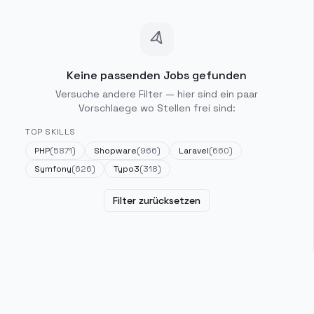
Keine passenden Jobs gefunden
Versuche andere Filter — hier sind ein paar
Vorschlaege wo Stellen frei sind:
TOP SKILLS
PHP
(
5871
)
Shopware
(
966
)
Laravel
(
660
)
Symfony
(
626
)
Typo3
(
318
)
Filter zurücksetzen