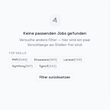
Keine passenden Jobs gefunden
Versuche andere Filter — hier sind ein paar
Vorschlaege wo Stellen frei sind:
TOP SKILLS
PHP
(
6049
)
Shopware
(
993
)
Laravel
(
708
)
Symfony
(
647
)
Typo3
(
322
)
Filter zurücksetzen