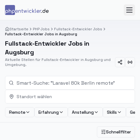
Zum Inhalt springen
php
entwickler
.de
Menü
Startseite
PHP Jobs
Fullstack-Entwickler Jobs
Fullstack-Entwickler Jobs in Augsburg
Fullstack-Entwickler Jobs in
Augsburg
Aktuelle Stellen für Fullstack-Entwickler in Augsburg und
Umgebung.
Standort wählen
Remote
Erfahrung
Anstellung
Skills
Geha
Schnellfilter