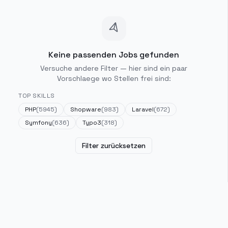
Keine passenden Jobs gefunden
Versuche andere Filter — hier sind ein paar
Vorschlaege wo Stellen frei sind:
TOP SKILLS
PHP
(
5945
)
Shopware
(
983
)
Laravel
(
672
)
Symfony
(
636
)
Typo3
(
318
)
Filter zurücksetzen