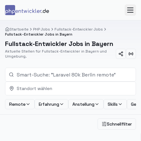
Zum Inhalt springen
php
entwickler
.de
Menü
Startseite
PHP Jobs
Fullstack-Entwickler Jobs
Fullstack-Entwickler Jobs in Bayern
Fullstack-Entwickler Jobs in Bayern
Aktuelle Stellen für Fullstack-Entwickler in Bayern und
Umgebung.
Standort wählen
Remote
Erfahrung
Anstellung
Skills
Geha
Schnellfilter