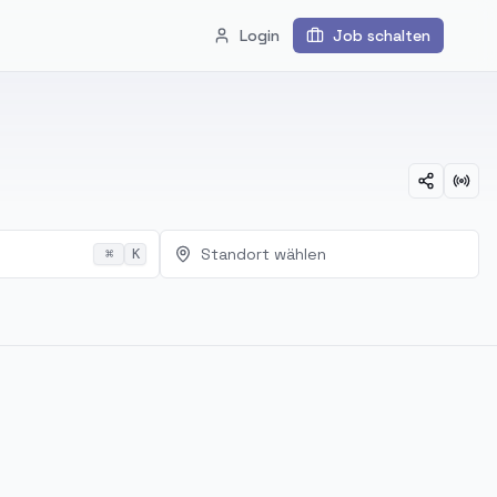
Login
Job schalten
Standort wählen
⌘
K