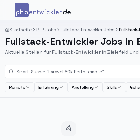
Zum Inhalt springen
php
entwickler
.de
Startseite
PHP Jobs
Fullstack-Entwickler Jobs
Fullstack-
Fullstack-Entwickler Jobs in B
Aktuelle Stellen für Fullstack-Entwickler in Bielefeld u
Remote
Erfahrung
Anstellung
Skills
Geha