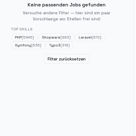
Keine passenden Jobs gefunden
Versuche andere Filter — hier sind ein paar
Vorschlaege wo Stellen frei sind:
TOP SKILLS
PHP
(
5945
)
Shopware
(
983
)
Laravel
(
672
)
Symfony
(
636
)
Typo3
(
318
)
Filter zurücksetzen