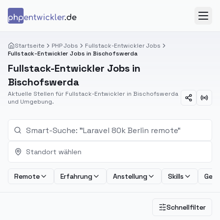
Zum Inhalt springen
php
entwickler
.de
Menü
Startseite
PHP Jobs
Fullstack-Entwickler Jobs
Fullstack-Entwickler Jobs in Bischofswerda
Fullstack-Entwickler Jobs in
Bischofswerda
Aktuelle Stellen für Fullstack-Entwickler in Bischofswerda
und Umgebung.
Standort wählen
Remote
Erfahrung
Anstellung
Skills
Geha
Schnellfilter