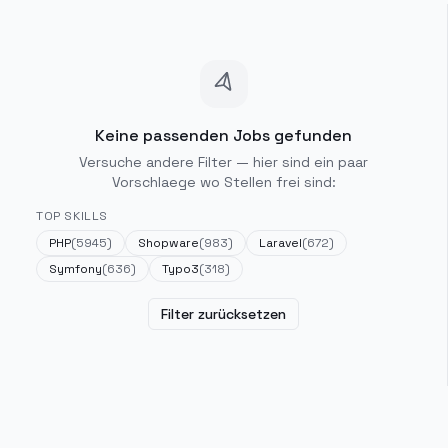
Keine passenden Jobs gefunden
Versuche andere Filter — hier sind ein paar
Vorschlaege wo Stellen frei sind:
TOP SKILLS
PHP
(
5945
)
Shopware
(
983
)
Laravel
(
672
)
Symfony
(
636
)
Typo3
(
318
)
Filter zurücksetzen