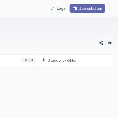
Login
Job schalten
Standort wählen
⌘
K