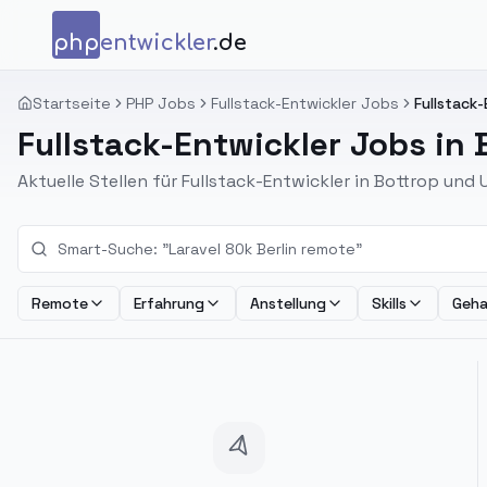
Zum Inhalt springen
php
entwickler
.de
Startseite
PHP Jobs
Fullstack-Entwickler Jobs
Fullstack-
Fullstack-Entwickler Jobs in 
Aktuelle Stellen für Fullstack-Entwickler in Bottrop un
Remote
Erfahrung
Anstellung
Skills
Geha