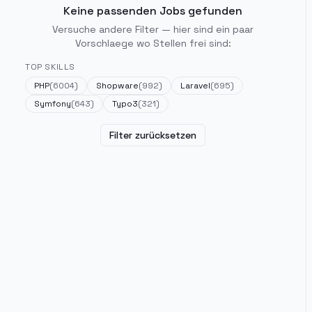
Keine passenden Jobs gefunden
Versuche andere Filter — hier sind ein paar
Vorschlaege wo Stellen frei sind:
TOP SKILLS
PHP
(
6004
)
Shopware
(
992
)
Laravel
(
695
)
Symfony
(
643
)
Typo3
(
321
)
Filter zurücksetzen