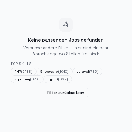
Keine passenden Jobs gefunden
Versuche andere Filter — hier sind ein paar
Vorschlaege wo Stellen frei sind:
TOP SKILLS
PHP
(
6188
)
Shopware
(
1010
)
Laravel
(
736
)
Symfony
(
673
)
Typo3
(
322
)
Filter zurücksetzen