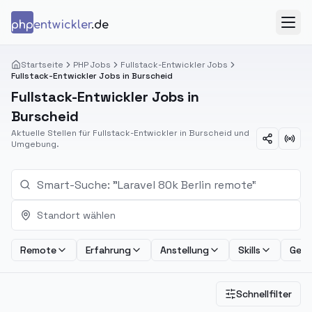
Zum Inhalt springen
php
entwickler
.de
Menü
Startseite
PHP Jobs
Fullstack-Entwickler Jobs
Fullstack-Entwickler Jobs in Burscheid
Fullstack-Entwickler Jobs in
Burscheid
Aktuelle Stellen für Fullstack-Entwickler in Burscheid und
Umgebung.
Standort wählen
Remote
Erfahrung
Anstellung
Skills
Geha
Schnellfilter