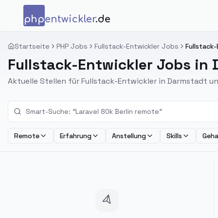
Zum Inhalt springen
php
entwickler
.de
Startseite
PHP Jobs
Fullstack-Entwickler Jobs
Fullstack
Fullstack-Entwickler Jobs in
Aktuelle Stellen für Fullstack-Entwickler in Darmstadt 
Remote
Erfahrung
Anstellung
Skills
Geha