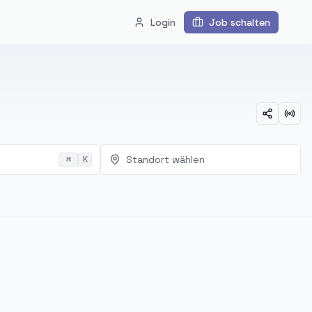
Login
Job schalten
Standort wählen
⌘
K