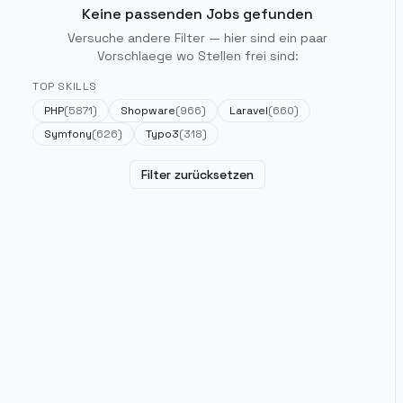
Keine passenden Jobs gefunden
Versuche andere Filter — hier sind ein paar
Vorschlaege wo Stellen frei sind:
TOP SKILLS
PHP
(
5871
)
Shopware
(
966
)
Laravel
(
660
)
Symfony
(
626
)
Typo3
(
318
)
Filter zurücksetzen