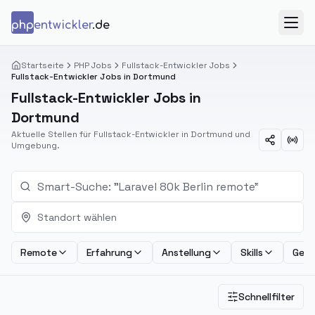
Zum Inhalt springen
php
entwickler
.de
Menü
Startseite
PHP Jobs
Fullstack-Entwickler Jobs
Fullstack-Entwickler Jobs in Dortmund
Fullstack-Entwickler Jobs in
Dortmund
Aktuelle Stellen für Fullstack-Entwickler in Dortmund und
Umgebung.
Standort wählen
Remote
Erfahrung
Anstellung
Skills
Geha
Schnellfilter