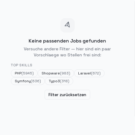
Keine passenden Jobs gefunden
Versuche andere Filter — hier sind ein paar
Vorschlaege wo Stellen frei sind:
TOP SKILLS
PHP
(
5945
)
Shopware
(
983
)
Laravel
(
672
)
Symfony
(
636
)
Typo3
(
318
)
Filter zurücksetzen