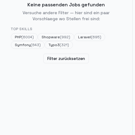
Keine passenden Jobs gefunden
Versuche andere Filter — hier sind ein paar
Vorschlaege wo Stellen frei sind:
TOP SKILLS
PHP
(
6004
)
Shopware
(
992
)
Laravel
(
695
)
Symfony
(
643
)
Typo3
(
321
)
Filter zurücksetzen