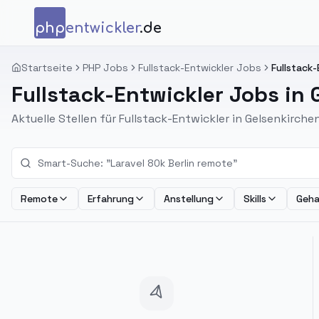
Zum Inhalt springen
php
entwickler
.de
Startseite
PHP Jobs
Fullstack-Entwickler Jobs
Fullstack-
Fullstack-Entwickler Jobs in
Aktuelle Stellen für Fullstack-Entwickler in Gelsenkirc
Remote
Erfahrung
Anstellung
Skills
Geha