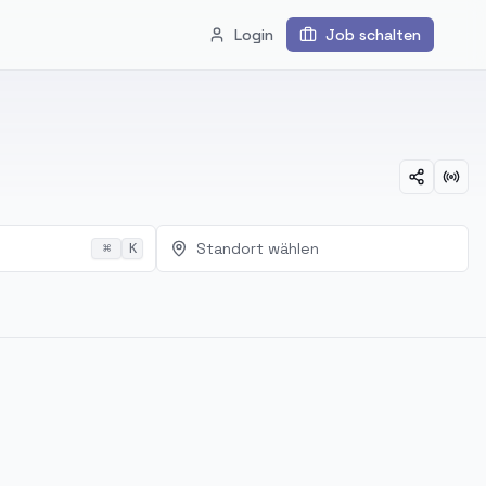
Login
Job schalten
Standort wählen
⌘
K