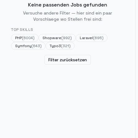
Keine passenden Jobs gefunden
Versuche andere Filter — hier sind ein paar
Vorschlaege wo Stellen frei sind:
TOP SKILLS
PHP
(
6004
)
Shopware
(
992
)
Laravel
(
695
)
Symfony
(
643
)
Typo3
(
321
)
Filter zurücksetzen