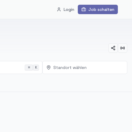
Login
Job schalten
Standort wählen
⌘
K