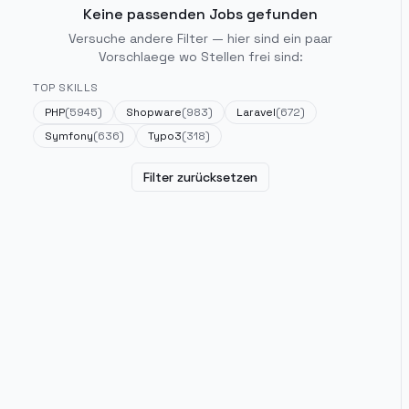
Keine passenden Jobs gefunden
Versuche andere Filter — hier sind ein paar
Vorschlaege wo Stellen frei sind:
TOP SKILLS
PHP
(
5945
)
Shopware
(
983
)
Laravel
(
672
)
Symfony
(
636
)
Typo3
(
318
)
Filter zurücksetzen