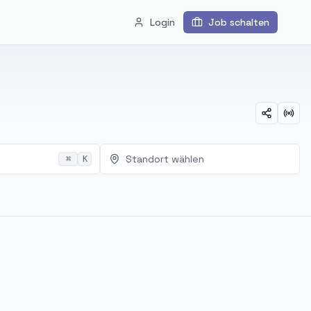
Login
Job schalten
Standort wählen
⌘
K