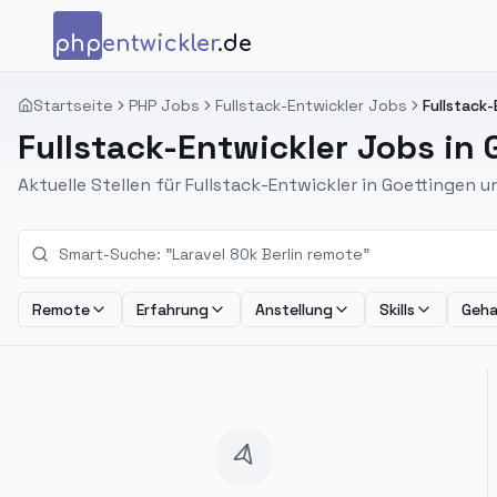
Zum Inhalt springen
php
entwickler
.de
Startseite
PHP Jobs
Fullstack-Entwickler Jobs
Fullstack
Fullstack-Entwickler Jobs in
Aktuelle Stellen für Fullstack-Entwickler in Goettingen
Remote
Erfahrung
Anstellung
Skills
Geha