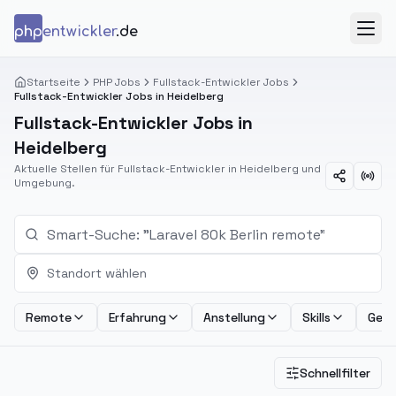
Zum Inhalt springen
php
entwickler
.de
Menü
Startseite
PHP Jobs
Fullstack-Entwickler Jobs
Fullstack-Entwickler Jobs in Heidelberg
Fullstack-Entwickler Jobs in
Heidelberg
Aktuelle Stellen für Fullstack-Entwickler in Heidelberg und
Umgebung.
Standort wählen
Remote
Erfahrung
Anstellung
Skills
Geha
Schnellfilter