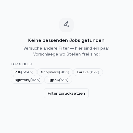
Keine passenden Jobs gefunden
Versuche andere Filter — hier sind ein paar
Vorschlaege wo Stellen frei sind:
TOP SKILLS
PHP
(
5945
)
Shopware
(
983
)
Laravel
(
672
)
Symfony
(
636
)
Typo3
(
318
)
Filter zurücksetzen