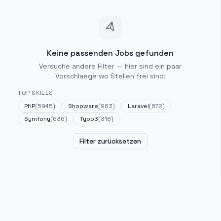
Keine passenden Jobs gefunden
Versuche andere Filter — hier sind ein paar
Vorschlaege wo Stellen frei sind:
TOP SKILLS
PHP
(
5945
)
Shopware
(
983
)
Laravel
(
672
)
Symfony
(
636
)
Typo3
(
318
)
Filter zurücksetzen