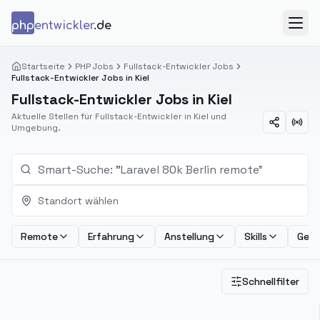
Zum Inhalt springen
php
entwickler
.de
Menü
Startseite
PHP Jobs
Fullstack-Entwickler Jobs
Fullstack-Entwickler Jobs in Kiel
Fullstack-Entwickler Jobs in Kiel
Aktuelle Stellen für Fullstack-Entwickler in Kiel und
Umgebung.
Standort wählen
Remote
Erfahrung
Anstellung
Skills
Geha
Schnellfilter