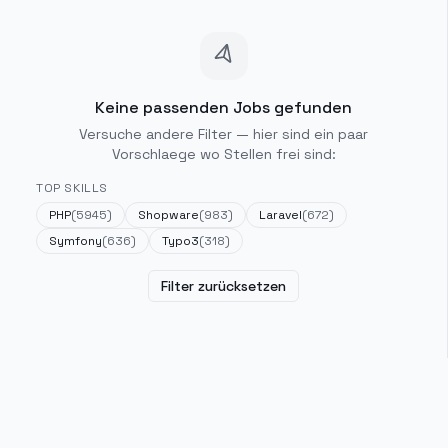
Keine passenden Jobs gefunden
Versuche andere Filter — hier sind ein paar
Vorschlaege wo Stellen frei sind:
TOP SKILLS
PHP
(
5945
)
Shopware
(
983
)
Laravel
(
672
)
Symfony
(
636
)
Typo3
(
318
)
Filter zurücksetzen