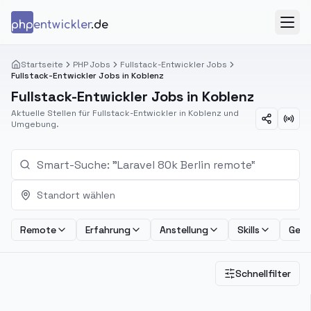
Zum Inhalt springen
php
entwickler
.de
Menü
Startseite
PHP Jobs
Fullstack-Entwickler Jobs
Fullstack-Entwickler Jobs in Koblenz
Fullstack-Entwickler Jobs in Koblenz
Aktuelle Stellen für Fullstack-Entwickler in Koblenz und
Umgebung.
Standort wählen
Remote
Erfahrung
Anstellung
Skills
Geha
Schnellfilter