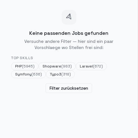
Keine passenden Jobs gefunden
Versuche andere Filter — hier sind ein paar
Vorschlaege wo Stellen frei sind:
TOP SKILLS
PHP
(
5945
)
Shopware
(
983
)
Laravel
(
672
)
Symfony
(
636
)
Typo3
(
318
)
Filter zurücksetzen