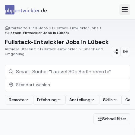
Zum Inhalt springen
php
entwickler
.de
Menü
Startseite
PHP Jobs
Fullstack-Entwickler Jobs
Fullstack-Entwickler Jobs in Lübeck
Fullstack-Entwickler Jobs in Lübeck
Aktuelle Stellen für Fullstack-Entwickler in Lübeck und
Umgebung.
Standort wählen
Remote
Erfahrung
Anstellung
Skills
Geha
Schnellfilter