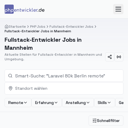
Zum Inhalt springen
php
entwickler
.de
Menü
Startseite
PHP Jobs
Fullstack-Entwickler Jobs
Fullstack-Entwickler Jobs in Mannheim
Fullstack-Entwickler Jobs in
Mannheim
Aktuelle Stellen für Fullstack-Entwickler in Mannheim und
Umgebung.
Standort wählen
Remote
Erfahrung
Anstellung
Skills
Geha
Schnellfilter