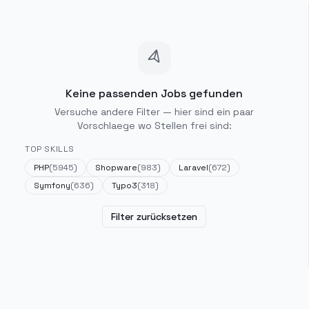
Keine passenden Jobs gefunden
Versuche andere Filter — hier sind ein paar
Vorschlaege wo Stellen frei sind:
TOP SKILLS
PHP
(
5945
)
Shopware
(
983
)
Laravel
(
672
)
Symfony
(
636
)
Typo3
(
318
)
Filter zurücksetzen