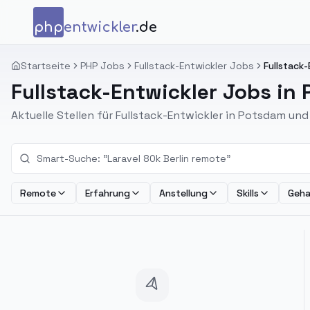
Zum Inhalt springen
php
entwickler
.de
Startseite
PHP Jobs
Fullstack-Entwickler Jobs
Fullstack
Fullstack-Entwickler Jobs in
Aktuelle Stellen für Fullstack-Entwickler in Potsdam u
Remote
Erfahrung
Anstellung
Skills
Geha