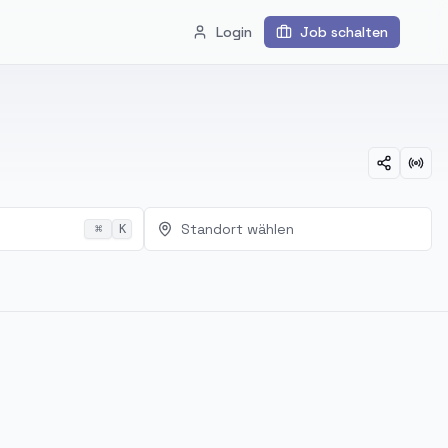
Login
Job schalten
Standort wählen
⌘
K