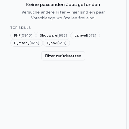
Keine passenden Jobs gefunden
Versuche andere Filter — hier sind ein paar
Vorschlaege wo Stellen frei sind:
TOP SKILLS
PHP
(
5945
)
Shopware
(
983
)
Laravel
(
672
)
Symfony
(
636
)
Typo3
(
318
)
Filter zurücksetzen