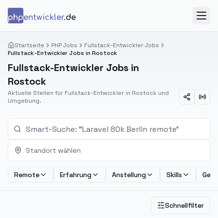
Zum Inhalt springen
php
entwickler
.de
Menü
Startseite
PHP Jobs
Fullstack-Entwickler Jobs
Fullstack-Entwickler Jobs in Rostock
Fullstack-Entwickler Jobs in
Rostock
Aktuelle Stellen für Fullstack-Entwickler in Rostock und
Umgebung.
Standort wählen
Remote
Erfahrung
Anstellung
Skills
Geha
Schnellfilter