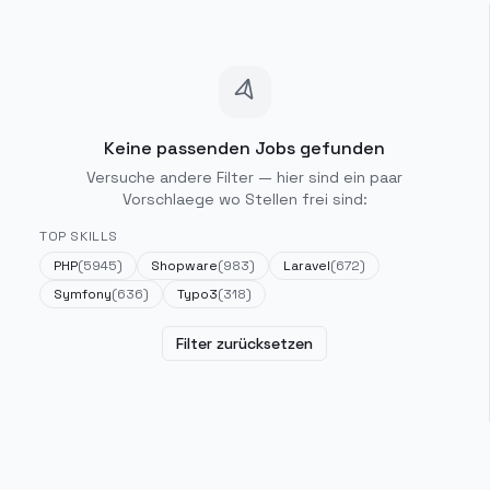
Keine passenden Jobs gefunden
Versuche andere Filter — hier sind ein paar
Vorschlaege wo Stellen frei sind:
TOP SKILLS
PHP
(
5945
)
Shopware
(
983
)
Laravel
(
672
)
Symfony
(
636
)
Typo3
(
318
)
Filter zurücksetzen