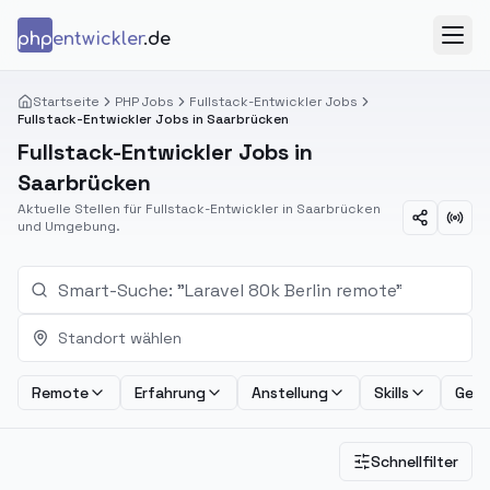
Zum Inhalt springen
php
entwickler
.de
Menü
Startseite
PHP Jobs
Fullstack-Entwickler Jobs
Fullstack-Entwickler Jobs in Saarbrücken
Fullstack-Entwickler Jobs in
Saarbrücken
Aktuelle Stellen für Fullstack-Entwickler in Saarbrücken
und Umgebung.
Standort wählen
Remote
Erfahrung
Anstellung
Skills
Geha
Schnellfilter