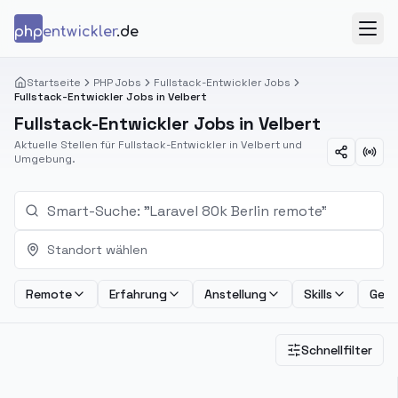
Zum Inhalt springen
php
entwickler
.de
Menü
Startseite
PHP Jobs
Fullstack-Entwickler Jobs
Fullstack-Entwickler Jobs in Velbert
Fullstack-Entwickler Jobs in Velbert
Aktuelle Stellen für Fullstack-Entwickler in Velbert und
Umgebung.
Standort wählen
Remote
Erfahrung
Anstellung
Skills
Geha
Schnellfilter