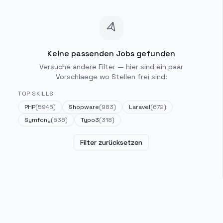
Keine passenden Jobs gefunden
Versuche andere Filter — hier sind ein paar
Vorschlaege wo Stellen frei sind:
TOP SKILLS
PHP
(
5945
)
Shopware
(
983
)
Laravel
(
672
)
Symfony
(
636
)
Typo3
(
318
)
Filter zurücksetzen