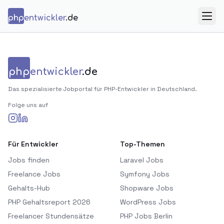
Zum Inhalt springen
php
entwickler
.de
Menü
php
entwickler
.de
Das spezialisierte Jobportal für PHP-Entwickler in Deutschland.
Folge uns auf
Für Entwickler
Top-Themen
Jobs finden
Laravel Jobs
Freelance Jobs
Symfony Jobs
Gehalts-Hub
Shopware Jobs
PHP Gehaltsreport 2026
WordPress Jobs
Freelancer Stundensätze
PHP Jobs Berlin