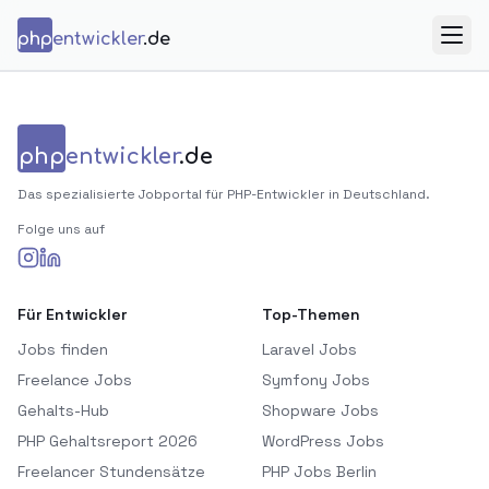
Zum Inhalt springen
php
entwickler
.de
Menü
php
entwickler
.de
Das spezialisierte Jobportal für PHP-Entwickler in Deutschland.
Folge uns auf
Für Entwickler
Top-Themen
Jobs finden
Laravel Jobs
Freelance Jobs
Symfony Jobs
Gehalts-Hub
Shopware Jobs
PHP Gehaltsreport 2026
WordPress Jobs
Freelancer Stundensätze
PHP Jobs Berlin