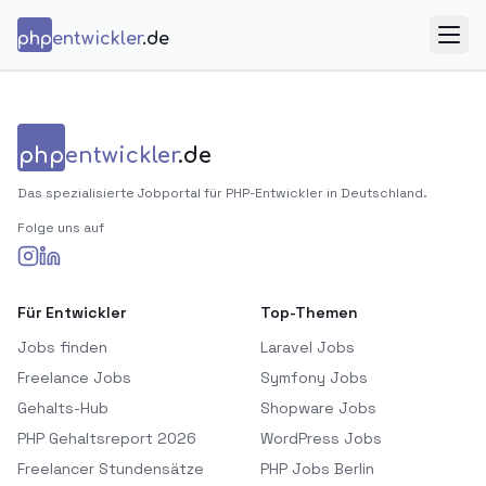
Zum Inhalt springen
php
entwickler
.de
Menü
php
entwickler
.de
Das spezialisierte Jobportal für PHP-Entwickler in Deutschland.
Folge uns auf
Für Entwickler
Top-Themen
Jobs finden
Laravel Jobs
Freelance Jobs
Symfony Jobs
Gehalts-Hub
Shopware Jobs
PHP Gehaltsreport 2026
WordPress Jobs
Freelancer Stundensätze
PHP Jobs Berlin