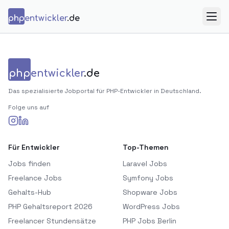
Zum Inhalt springen
php
entwickler
.de
Menü
php
entwickler
.de
Das spezialisierte Jobportal für PHP-Entwickler in Deutschland.
Folge uns auf
Für Entwickler
Top-Themen
Jobs finden
Laravel Jobs
Freelance Jobs
Symfony Jobs
Gehalts-Hub
Shopware Jobs
PHP Gehaltsreport 2026
WordPress Jobs
Freelancer Stundensätze
PHP Jobs Berlin