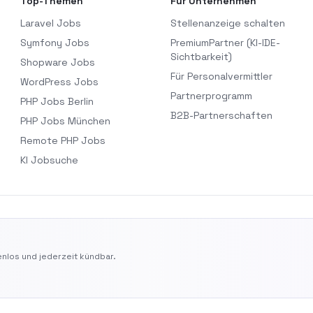
Top-Themen
Für Unternehmen
Laravel Jobs
Stellenanzeige schalten
Symfony Jobs
PremiumPartner (KI-IDE-
Sichtbarkeit)
Shopware Jobs
Für Personalvermittler
WordPress Jobs
Partnerprogramm
PHP Jobs Berlin
B2B-Partnerschaften
PHP Jobs München
Remote PHP Jobs
KI Jobsuche
nlos und jederzeit kündbar.