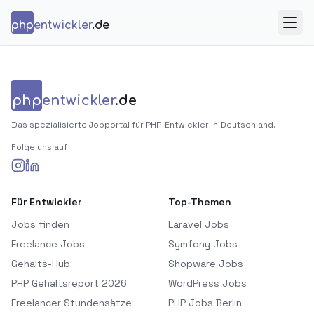
Zum Inhalt springen
php
entwickler
.de
Menü
php
entwickler
.de
Das spezialisierte Jobportal für PHP-Entwickler in Deutschland.
Folge uns auf
Für Entwickler
Top-Themen
Jobs finden
Laravel Jobs
Freelance Jobs
Symfony Jobs
Gehalts-Hub
Shopware Jobs
PHP Gehaltsreport 2026
WordPress Jobs
Freelancer Stundensätze
PHP Jobs Berlin