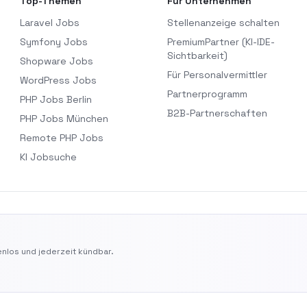
Top-Themen
Für Unternehmen
Laravel Jobs
Stellenanzeige schalten
Symfony Jobs
PremiumPartner (KI-IDE-
Sichtbarkeit)
Shopware Jobs
Für Personalvermittler
WordPress Jobs
Partnerprogramm
PHP Jobs Berlin
B2B-Partnerschaften
PHP Jobs München
Remote PHP Jobs
KI Jobsuche
nlos und jederzeit kündbar.