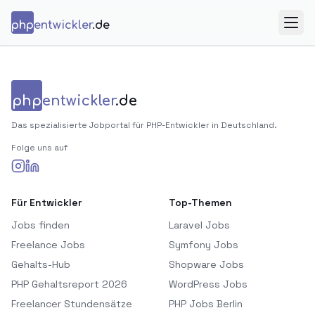
Zum Inhalt springen
php
entwickler
.de
Menü
php
entwickler
.de
Das spezialisierte Jobportal für PHP-Entwickler in Deutschland.
Folge uns auf
Für Entwickler
Top-Themen
Jobs finden
Laravel Jobs
Freelance Jobs
Symfony Jobs
Gehalts-Hub
Shopware Jobs
PHP Gehaltsreport 2026
WordPress Jobs
Freelancer Stundensätze
PHP Jobs Berlin