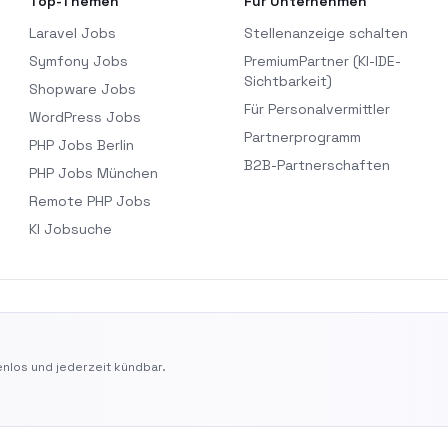
Top-Themen
Für Unternehmen
Laravel Jobs
Stellenanzeige schalten
Symfony Jobs
PremiumPartner (KI-IDE-
Sichtbarkeit)
Shopware Jobs
Für Personalvermittler
WordPress Jobs
Partnerprogramm
PHP Jobs Berlin
B2B-Partnerschaften
PHP Jobs München
Remote PHP Jobs
KI Jobsuche
nlos und jederzeit kündbar.