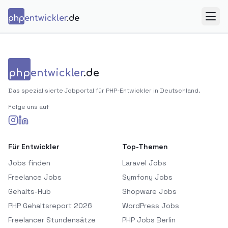
Zum Inhalt springen
php
entwickler
.de
Menü
php
entwickler
.de
Das spezialisierte Jobportal für PHP-Entwickler in Deutschland.
Folge uns auf
Für Entwickler
Top-Themen
Jobs finden
Laravel Jobs
Freelance Jobs
Symfony Jobs
Gehalts-Hub
Shopware Jobs
PHP Gehaltsreport 2026
WordPress Jobs
Freelancer Stundensätze
PHP Jobs Berlin