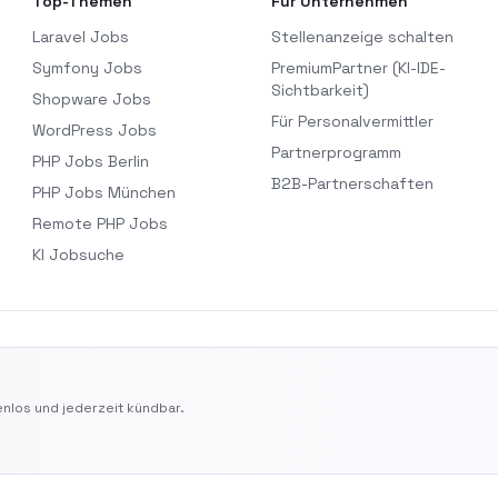
Top-Themen
Für Unternehmen
Laravel Jobs
Stellenanzeige schalten
Symfony Jobs
PremiumPartner (KI-IDE-
Sichtbarkeit)
Shopware Jobs
Für Personalvermittler
WordPress Jobs
Partnerprogramm
PHP Jobs Berlin
B2B-Partnerschaften
PHP Jobs München
Remote PHP Jobs
KI Jobsuche
nlos und jederzeit kündbar.