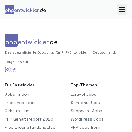
Zum Inhalt springen
php
entwickler
.de
Menü
php
entwickler
.de
Das spezialisierte Jobportal für PHP-Entwickler in Deutschland.
Folge uns auf
Für Entwickler
Top-Themen
Jobs finden
Laravel Jobs
Freelance Jobs
Symfony Jobs
Gehalts-Hub
Shopware Jobs
PHP Gehaltsreport 2026
WordPress Jobs
Freelancer Stundensätze
PHP Jobs Berlin