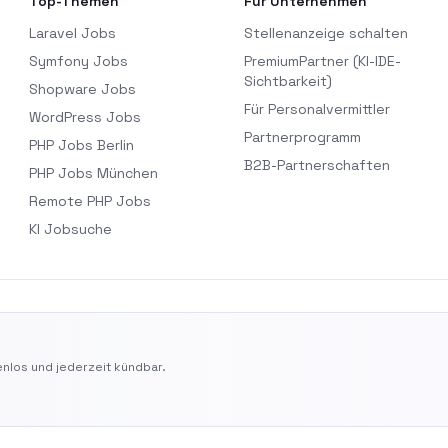
Top-Themen
Für Unternehmen
Laravel Jobs
Stellenanzeige schalten
Symfony Jobs
PremiumPartner (KI-IDE-
Sichtbarkeit)
Shopware Jobs
Für Personalvermittler
WordPress Jobs
Partnerprogramm
PHP Jobs Berlin
B2B-Partnerschaften
PHP Jobs München
Remote PHP Jobs
KI Jobsuche
nlos und jederzeit kündbar.